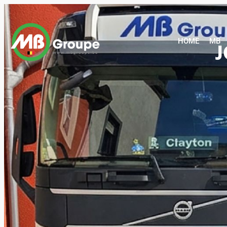
HOME
HOME
MB
J