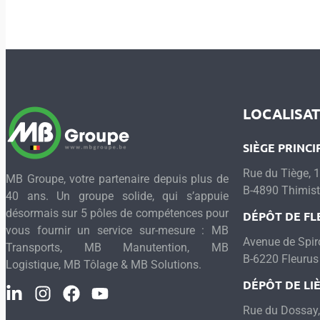
LOCALISA
SIÈGE PRINCI
Rue du Tiège, 
MB Groupe, votre partenaire depuis plus de
B-4890 Thimist
40 ans. Un groupe solide, qui s’appuie
désormais sur 5 pôles de compétences pour
DÉPÔT DE FL
vous fournir un service sur-mesure : MB
Avenue de Spir
Transports, MB Manutention, MB
B-6220 Fleurus
Logistique, MB Tôlage & MB Solutions.
DÉPÔT DE LI
Rue du Dossay,