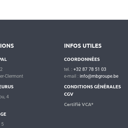
TIONS
INFOS UTILES
PAL
COORDONNÉES
12
tel. :
+32 87 78 51 03
er-Clermont
e-mail :
info@mbgroupe.be
EURUS
CONDITIONS GÉNÉRALES
CGV
ou, 4
Certifié VCA*
ÈGE
 5