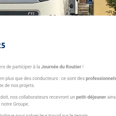
25
 de participer à la
Journée du Routier
!
en plus que des conducteurs : ce sont des
professionnel
ite de nos projets.
doit, nos collaborateurs recevront un
petit-déjeuner
ains
 notre Groupe.
ique pour saluer leur travail sur le terrain.