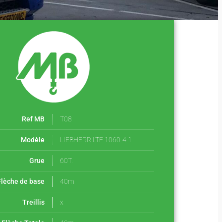
Ref MB
T08
Modèle
LIEBHERR LTF 1060-4.1
Grue
60T.
Flèche de base
40m
Treillis
x