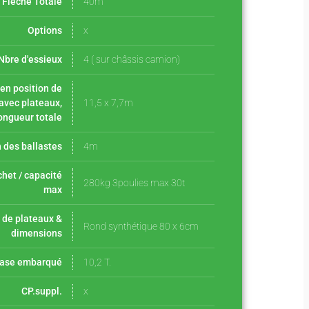
Flèche Totale
40m
Options
x
Nbre d'essieux
4 ( sur châssis camion)
en position de
 avec plateaux,
11,5 x 7,7m
ongueur totale
 des ballastes
4m
het / capacité
280kg 3poulies max 30t
max
 de plateaux &
Rond synthétique 80 x 6cm
dimensions
base embarqué
10,2 T.
CP.suppl.
x