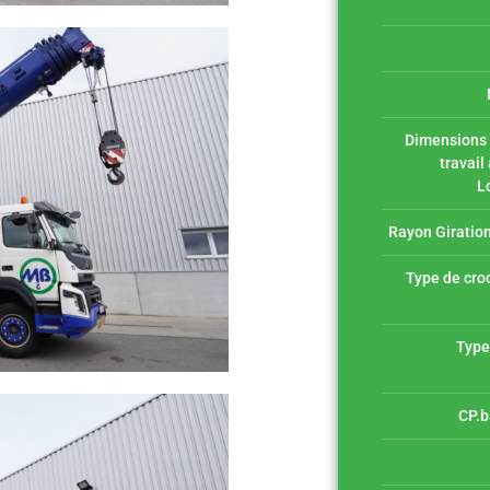
Dimensions 
travail
L
Rayon Giration
Type de croc
Type
CP.