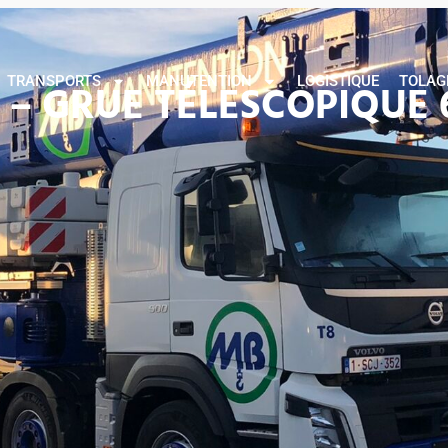
MB
TRANSPORTS
MANUTENTION
LOGISTIQUE
TOL
TRANSPORTS
MANUTENTION
LOGISTIQUE
TOLAG
 – GRUE TÉLESCOPIQUE 