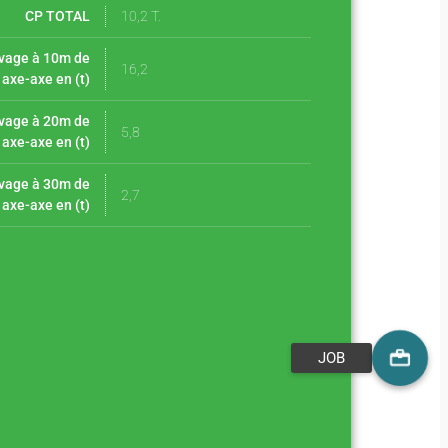
CP TOTAL
10,2 T.
evage à 10m de
16,2
 axe-axe en (t)
evage à 20m de
5,8
 axe-axe en (t)
evage à 30m de
2,7
 axe-axe en (t)
JOB