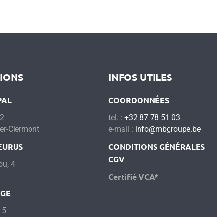
TIONS
INFOS UTILES
PAL
COORDONNÉES
12
tel. :
+32 87 78 51 03
er-Clermont
e-mail :
info@mbgroupe.be
EURUS
CONDITIONS GÉNÉRALES
CGV
ou, 4
Certifié VCA*
ÈGE
 5