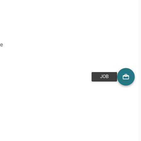
le
JOB