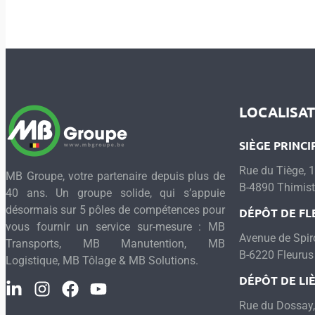
LOCALISA
SIÈGE PRINCI
Rue du Tiège, 
MB Groupe, votre partenaire depuis plus de
B-4890 Thimist
40 ans. Un groupe solide, qui s’appuie
désormais sur 5 pôles de compétences pour
DÉPÔT DE FL
vous fournir un service sur-mesure : MB
Avenue de Spir
Transports, MB Manutention, MB
B-6220 Fleurus
Logistique, MB Tôlage & MB Solutions.
DÉPÔT DE LI
Rue du Dossay,