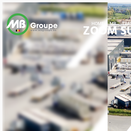
HOME
MB
HOME
MB
TRA
ZOOM SU